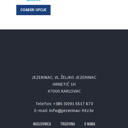
ODABERI OPCIJE
JEZERINAC, VL. ŽELJKO JEZERINAC
HRNETIĆ 1H
47000 KARLOVAC
Telefon:
+385 (0)91 5517 673
E-mail:
info@jezerinac-htz.hr
NASLOVNICA
TRGOVINA
O NAMA