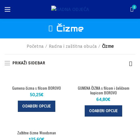
0
Čizme
Početna
Radna i zaštitna obuća
Čizme
PRIKAŽI SIDEBAR
Gumena čizma s filcom BOROVO
GUMENA ČIZMA s filcom i čeličnom
kapicom BOROVO
50,25
€
64,80
€
ODABERI OPCIJE
ODABERI OPCIJE
Zaštitne čizme Woodsman
125,60
€