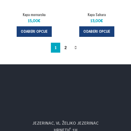
Kapa mornarska
Kapa Sahara
15,00
€
13,00
€
ODABERI OPCIJE
ODABERI OPCIJE
1
2
JEZERINAC, VL. ŽELJKO JEZERINAC
HRNETIĆ 1H